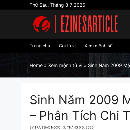
Skip
Thứ Sáu, Tháng 8 7 2026
to
content
Trang chủ
Coi tử vi
Xem mệnh số
Home
»
Xem mệnh tử vi
»
Sinh Năm 2009 Mện
Sinh Năm 2009 M
– Phân Tích Chi T
BY
TRẦN BẢO NGỌC
THÁNG 5 5, 2025