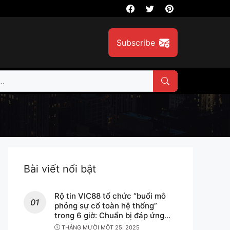
Subscribe
Bài viết nổi bật
Rộ tin VIC88 tổ chức “buổi mô
phỏng sự cố toàn hệ thống”
trong 6 giờ: Chuẩn bị đáp ứng
yêu cầu an toàn – minh bạch cho
THÁNG MƯỜI MỘT 25, 2025