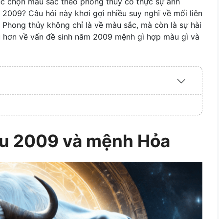
ệc chọn màu sắc theo phong thủy có thực sự ảnh
009? Câu hỏi này khơi gợi nhiều suy nghĩ về mối liên
 Phong thủy không chỉ là về màu sắc, mà còn là sự hài
u hơn về vấn đề sinh năm 2009 mệnh gì hợp màu gì và
Expand
/
Collapse
ửu 2009 và mệnh Hỏa