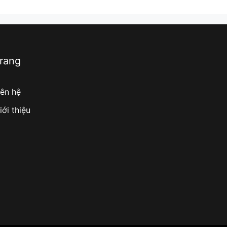
rang
iên hệ
iới thiệu