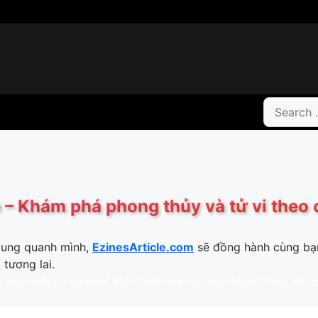
Search
for:
 – Khám phá phong thủy và tử vi theo
xung quanh mình,
EzinesArticle.com
sẽ đồng hành cùng bạ
 tương lai.
EV88
WINVN
988Bet
8US
Ga6789
Gamvip
Na99
Vi68
Win