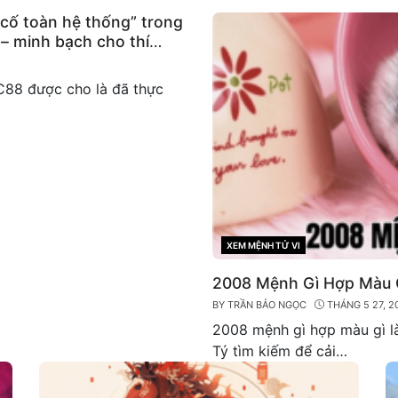
 cố toàn hệ thống” trong
 – minh bạch cho thí
C88 được cho là đã thực
XEM MỆNH TỬ VI
CATEGORIES
2008 Mệnh Gì Hợp Màu G
BY
TRẦN BẢO NGỌC
THÁNG 5 27, 2
2008 mệnh gì hợp màu gì l
Tý tìm kiếm để cải…