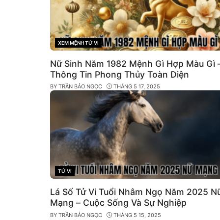
XEM MỆNH TỬ VI
CATEGORIES
Nữ Sinh Năm 1982 Mệnh Gì Hợp Màu Gì 
Thông Tin Phong Thủy Toàn Diện
BY
TRẦN BẢO NGỌC
THÁNG 5 17, 2025
TỬ VI
CATEGORIES
Lá Số Tử Vi Tuổi Nhâm Ngọ Năm 2025 N
Mạng – Cuộc Sống Và Sự Nghiệp
BY
TRẦN BẢO NGỌC
THÁNG 5 15, 2025