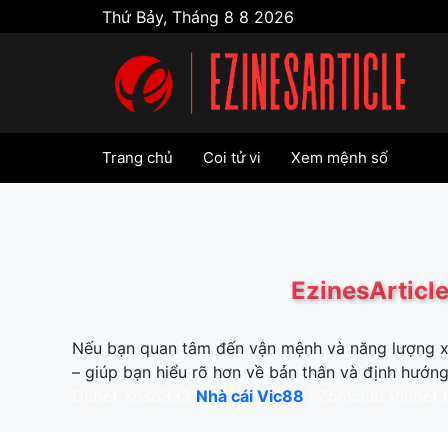
Skip
Thứ Bảy, Tháng 8 8 2026
to
content
Trang chủ
Coi tử vi
Xem mệnh số
https://sunwin28.bz/
tải hitclub
EzinesArticle
Nếu bạn quan tâm đến vận mệnh và năng lượng 
– giúp bạn hiểu rõ hơn về bản thân và định hướng
Debet
Xoso333
Nhà cái Vic88
|
Zomclub
Vinbet