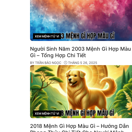
XEM MỆNH TỬ VI
CATEGORIES
Người Sinh Năm 2003 Mệnh Gì Hợp Màu
Gì – Tổng Hợp Chi Tiết
BY
TRẦN BẢO NGỌC
THÁNG 5 26, 2025
XEM MỆNH TỬ VI
CATEGORIES
2018 Mệnh Gì Hợp Màu Gì – Hướng Dẫn