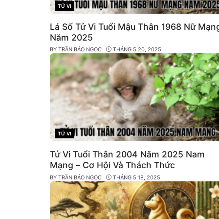
TỬ VI
CATEGORIES
Lá Số Tử Vi Tuổi Mậu Thân 1968 Nữ Mạn
Năm 2025
BY
TRẦN BẢO NGỌC
THÁNG 5 20, 2025
TỬ VI
CATEGORIES
Tử Vi Tuổi Thân 2004 Năm 2025 Nam
Mạng – Cơ Hội Và Thách Thức
BY
TRẦN BẢO NGỌC
THÁNG 5 18, 2025