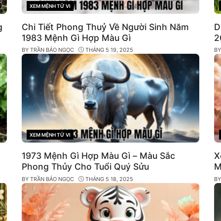
XEM MỆNH TỬ VI
CATEGORIES
g
Chi Tiết Phong Thuỷ Về Người Sinh Năm
D
1983 Mệnh Gì Hợp Màu Gì
2
BY
TRẦN BẢO NGỌC
THÁNG 5 19, 2025
B
XEM MỆNH TỬ VI
CATEGORIES
1973 Mệnh Gì Hợp Màu Gì – Màu Sắc
X
Phong Thủy Cho Tuổi Quý Sửu
M
BY
TRẦN BẢO NGỌC
THÁNG 5 18, 2025
B