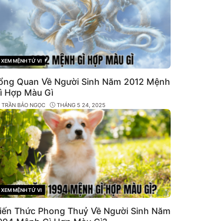
XEM MỆNH TỬ VI
CATEGORIES
ổng Quan Về Người Sinh Năm 2012 Mệnh
ì Hợp Màu Gì
Y
TRẦN BẢO NGỌC
THÁNG 5 24, 2025
XEM MỆNH TỬ VI
CATEGORIES
iến Thức Phong Thuỷ Về Người Sinh Năm