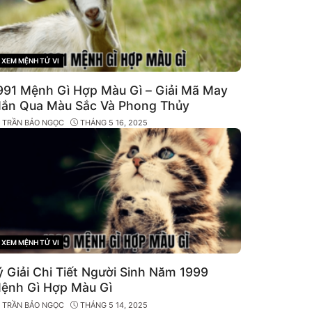
XEM MỆNH TỬ VI
CATEGORIES
991 Mệnh Gì Hợp Màu Gì – Giải Mã May
ắn Qua Màu Sắc Và Phong Thủy
Y
TRẦN BẢO NGỌC
THÁNG 5 16, 2025
XEM MỆNH TỬ VI
CATEGORIES
ý Giải Chi Tiết Người Sinh Năm 1999
ệnh Gì Hợp Màu Gì
Y
TRẦN BẢO NGỌC
THÁNG 5 14, 2025