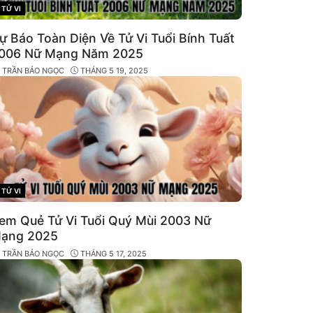
TỬ VI
CATEGORIES
ự Báo Toàn Diện Về Tử Vi Tuổi Bính Tuất
006 Nữ Mạng Năm 2025
Y
TRẦN BẢO NGỌC
THÁNG 5 19, 2025
TỬ VI
CATEGORIES
em Quẻ Tử Vi Tuổi Quý Mùi 2003 Nữ
ạng 2025
Y
TRẦN BẢO NGỌC
THÁNG 5 17, 2025