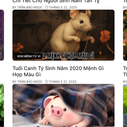
Chi Tiết Cho Người Sinh Năm Tân Tỵ
1
BY
TRẦN BẢO NGỌC
THÁNG 5 22, 2025
B
XEM MỆNH TỬ VI
CATEGORIES
Tuổi Canh Tý Sinh Năm 2020 Mệnh Gì
T
Hợp Màu Gì
T
BY
TRẦN BẢO NGỌC
THÁNG 5 21, 2025
B