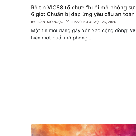
Rộ tin VIC88 tổ chức “buổi mô phỏng sự
6 giờ: Chuẩn bị đáp ứng yêu cầu an toàn
điểm cá cược hợp pháp?
BY
TRẦN BẢO NGỌC
THÁNG MƯỜI MỘT 25, 2025
Một tin mới đang gây xôn xao cộng đồng: VI
hiện một buổi mô phỏng…