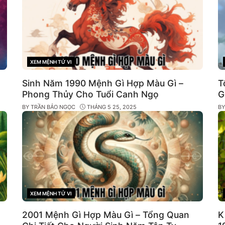
XEM MỆNH TỬ VI
CATEGORIES
Sinh Năm 1990 Mệnh Gì Hợp Màu Gì –
T
Phong Thủy Cho Tuổi Canh Ngọ
G
BY
TRẦN BẢO NGỌC
THÁNG 5 25, 2025
B
XEM MỆNH TỬ VI
CATEGORIES
2001 Mệnh Gì Hợp Màu Gì – Tổng Quan
K