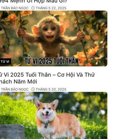
994 Mệnh Gì Hợp Màu Gì?
Y
TRẦN BẢO NGỌC
THÁNG 5 22, 2025
TỬ VI
CATEGORIES
ử Vi 2025 Tuổi Thân – Cơ Hội Và Thử
hách Năm Mới
Y
TRẦN BẢO NGỌC
THÁNG 5 20, 2025