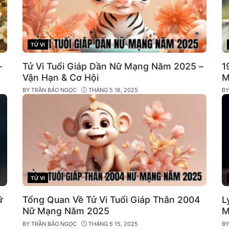
TỬ VI
CATEGORIES
–
Tử Vi Tuổi Giáp Dần Nữ Mạng Năm 2025 –
1
Vận Hạn & Cơ Hội
M
BY
TRẦN BẢO NGỌC
THÁNG 5 16, 2025
B
TỬ VI
CATEGORIES
ữ
Tổng Quan Về Tử Vi Tuổi Giáp Thân 2004
L
Nữ Mạng Năm 2025
M
BY
TRẦN BẢO NGỌC
THÁNG 5 15, 2025
B