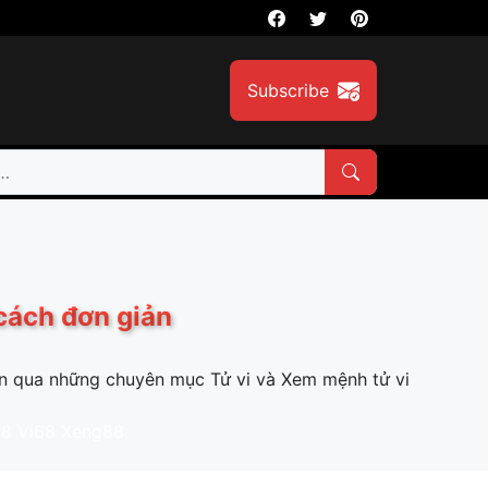
Subscribe
 cách đơn giản
n qua những chuyên mục Tử vi và Xem mệnh tử vi
68
Vi68
Xeng88