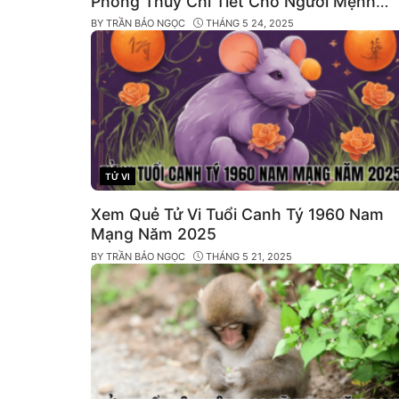
Phong Thủy Chi Tiết Cho Người Mệnh
Mộc
BY
TRẦN BẢO NGỌC
THÁNG 5 24, 2025
TỬ VI
CATEGORIES
Xem Quẻ Tử Vi Tuổi Canh Tý 1960 Nam
Mạng Năm 2025
BY
TRẦN BẢO NGỌC
THÁNG 5 21, 2025