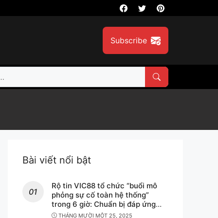
Subscribe
Bài viết nổi bật
Rộ tin VIC88 tổ chức “buổi mô
phỏng sự cố toàn hệ thống”
trong 6 giờ: Chuẩn bị đáp ứng
yêu cầu an toàn – minh bạch cho
THÁNG MƯỜI MỘT 25, 2025