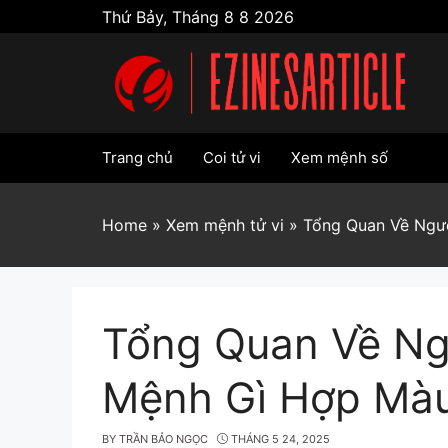
Skip
Thứ Bảy, Tháng 8 8 2026
to
content
Trang chủ
Coi tử vi
Xem mệnh số
Home
»
Xem mệnh tử vi
»
Tổng Quan Về Ngư
Tổng Quan Về Ng
Mệnh Gì Hợp Màu
BY
TRẦN BẢO NGỌC
THÁNG 5 24, 2025