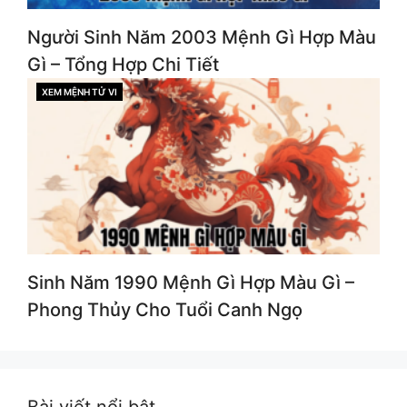
Người Sinh Năm 2003 Mệnh Gì Hợp Màu
Gì – Tổng Hợp Chi Tiết
XEM MỆNH TỬ VI
CATEGORIES
Sinh Năm 1990 Mệnh Gì Hợp Màu Gì –
Phong Thủy Cho Tuổi Canh Ngọ
Bài viết nổi bật