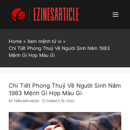
Skip
to
content
Menu
Home
»
Xem mệnh tử vi
»
Chi Tiết Phong Thuỷ Về Người Sinh Năm 1983
Mệnh Gì Hợp Màu Gì
Chi Tiết Phong Thuỷ Về Người Sinh Năm
1983 Mệnh Gì Hợp Màu Gì
BY
TRẦN BẢO NGỌC
THÁNG 5 19, 2025