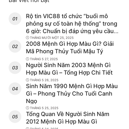
Rộ tin VIC88 tổ chức “buổi mô
phỏng sự cố toàn hệ thống” trong
6 giờ: Chuẩn bị đáp ứng yêu cầu
an toàn – minh bạch cho thí điểm
THÁNG MƯỜI MỘT 25, 2025
2008 Mệnh Gì Hợp Màu Gì? Giải
cá cược hợp pháp?
Mã Phong Thủy Tuổi Mậu Tý
THÁNG 5 27, 2025
Người Sinh Năm 2003 Mệnh Gì
Hợp Màu Gì – Tổng Hợp Chi Tiết
THÁNG 5 26, 2025
Sinh Năm 1990 Mệnh Gì Hợp Màu
Gì – Phong Thủy Cho Tuổi Canh
Ngọ
THÁNG 5 25, 2025
Tổng Quan Về Người Sinh Năm
2012 Mệnh Gì Hợp Màu Gì