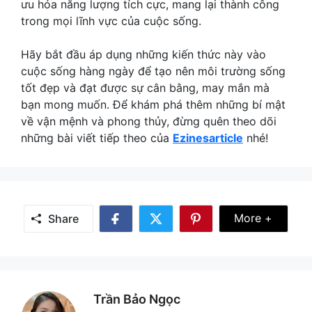
ưu hóa năng lượng tích cực, mang lại thành công
trong mọi lĩnh vực của cuộc sống.
Hãy bắt đầu áp dụng những kiến thức này vào
cuộc sống hàng ngày để tạo nên môi trường sống
tốt đẹp và đạt được sự cân bằng, may mắn mà
bạn mong muốn. Để khám phá thêm những bí mật
về vận mệnh và phong thủy, đừng quên theo dõi
những bài viết tiếp theo của
Ezinesarticle
nhé!
Share Mor
More +
Share
Share
Share
Share
on
on
on
Facebook
Twitter
Pinterest
Trần Bảo Ngọc