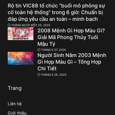
Rộ tin VIC88 tổ chức “buổi mô phỏng sự
cố toàn hệ thống” trong 6 giờ: Chuẩn bị
đáp ứng yêu cầu an toàn – minh bạch
cho thí điểm cá cược hợp pháp?
THÁNG MƯỜI MỘT 25, 2025
2008 Mệnh Gì Hợp Màu Gì?
Giải Mã Phong Thủy Tuổi
Mậu Tý
THÁNG 5 27, 2025
Người Sinh Năm 2003 Mệnh
Gì Hợp Màu Gì – Tổng Hợp
Chi Tiết
THÁNG 5 26, 2025
Trang
Liên hệ
Giới thiệu