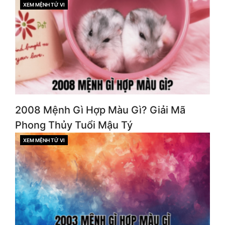
XEM MỆNH TỬ VI
CATEGORIES
2008 Mệnh Gì Hợp Màu Gì? Giải Mã
Phong Thủy Tuổi Mậu Tý
XEM MỆNH TỬ VI
CATEGORIES